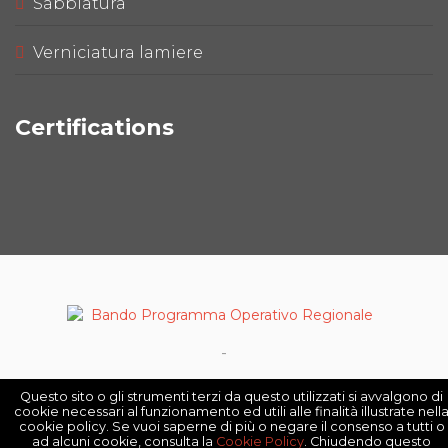
Sabbiatura
Verniciatura lamiere
Certifications
-
DAV srl ©2025 P,IVA 09175210963 - All Rights
Questo sito o gli strumenti terzi da questo utilizzati si avvalgono di
cookie necessari al funzionamento ed utili alle finalità illustrate nell
Reserved -
Privacy Policy
-
Cookie Policy
-
Note
cookie policy. Se vuoi saperne di più o negare il consenso a tutti o
legali
ad alcuni cookie, consulta la
Cookie Policy
. Chiudendo questo